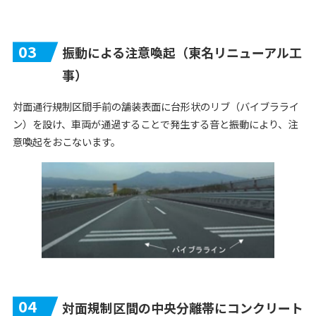
03
振動による注意喚起（東名リニューアル工
事）
対面通行規制区間手前の舗装表面に台形状のリブ（バイブラライ
ン）を設け、車両が通過することで発生する音と振動により、注
意喚起をおこないます。
04
対面規制区間の中央分離帯にコンクリート