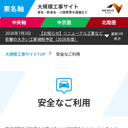
大規模工事サイト
東名軸
東名・新東名・小田原厚木道路など
中央軸
中京圏
北陸圏
2026年7月3日
【お知らせ】リニューアル工事など
最新3件
影響の大きい工事規制予定（2026年度）
表示
大規模工事サイトTOP
安全なご利用
安全なご利用