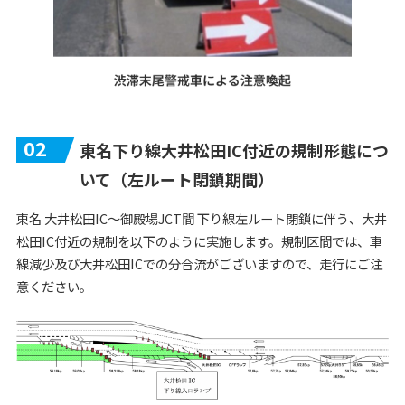
02
東名下り線大井松田IC付近の規制形態につ
いて（左ルート閉鎖期間）
東名 大井松田IC～御殿場JCT間 下り線左ルート閉鎖に伴う、大井
松田IC付近の規制を以下のように実施します。規制区間では、車
線減少及び大井松田ICでの分合流がございますので、走行にご注
意ください。