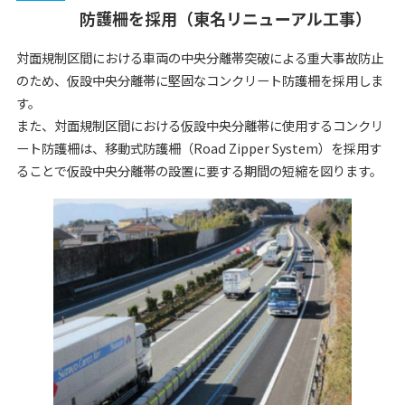
防護柵を採用（東名リニューアル工事）
対面規制区間における車両の中央分離帯突破による重大事故防止
のため、仮設中央分離帯に堅固なコンクリート防護柵を採用しま
す。
また、対面規制区間における仮設中央分離帯に使用するコンクリ
ート防護柵は、移動式防護柵（Road Zipper System）を採用す
ることで仮設中央分離帯の設置に要する期間の短縮を図ります。