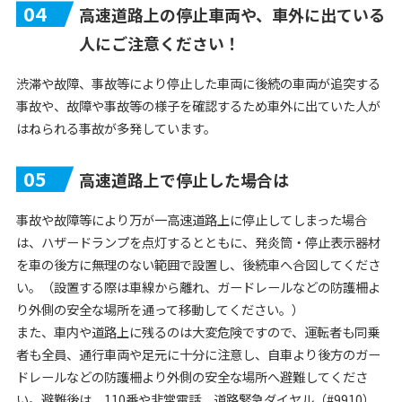
04
高速道路上の停止車両や、車外に出ている
人にご注意ください！
渋滞や故障、事故等により停止した車両に後続の車両が追突する
事故や、故障や事故等の様子を確認するため車外に出ていた人が
はねられる事故が多発しています。
05
高速道路上で停止した場合は
事故や故障等により万が一高速道路上に停止してしまった場合
は、ハザードランプを点灯するとともに、発炎筒・停止表示器材
を車の後方に無理のない範囲で設置し、後続車へ合図してくださ
い。（設置する際は車線から離れ、ガードレールなどの防護柵よ
り外側の安全な場所を通って移動してください。）
また、車内や道路上に残るのは大変危険ですので、運転者も同乗
者も全員、通行車両や足元に十分に注意し、自車より後方のガー
ドレールなどの防護柵より外側の安全な場所へ避難してくださ
い。避難後は、110番や非常電話、道路緊急ダイヤル（#9910）