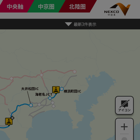
中央軸
中京圏
北陸圏
最新3件表示
大井松田IC
大井松田IC
横浜町田IC
横浜町田IC
海老名JCT
海老名JCT
アイコン
＋