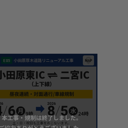
E85
小田原厚木道路リニューアル工事
本工事・規制は終了しました。
土・日・祝日も工事をおこないます。
ご協力ありがとうございました。
※4/11(土)、4/12(日)、4/18(土)、4/19(日)、