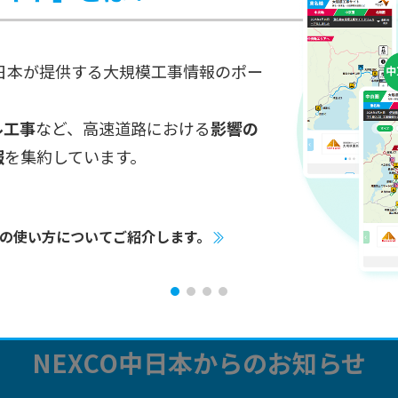
土・日・祝日も工事をおこないます。
全5STEPでおこなう昼夜連続の工事規制です。
中日本が提供する大規模工事情報のポー
ル工事
など、高速道路における
影響の
報
を集約しています。
工事専用WEBサイト
プレスリリース
リアルタイム
渋滞予測
迂回ルート
所要時間
の使い方についてご紹介します。
NEXCO中日本からのお知らせ