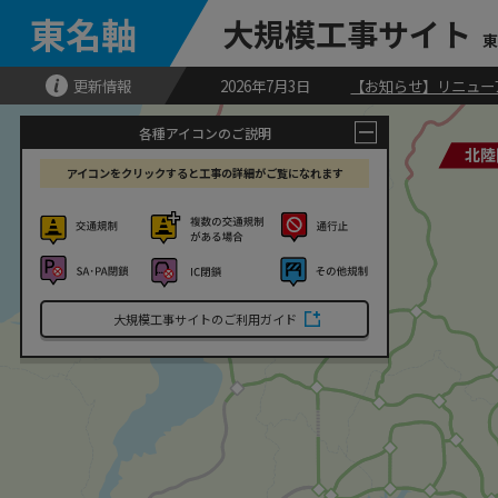
東名軸
大規模工事サイト
東
更新情報
2026年7月3日
【お知らせ】リニュー
各種アイコンのご説明
北陸
北陸
アイコンをクリックすると
工事の詳細がご覧になれます
大規模工事サイトのご利用ガイド