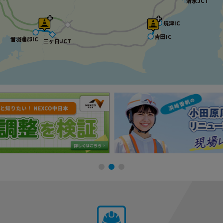
清水JCT
清水JCT
焼津IC
焼津IC
吉田IC
吉田IC
音羽蒲郡IC
音羽蒲郡IC
三ヶ日JCT
三ヶ日JCT