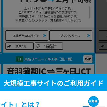
土・日・祝日も工事をおこないます。
全3STEPでおこなう昼夜連続の工事規制です。
車線幅は3.6m⇒3.25mになる箇所があります。
※東名大和バスストップ、東名綾瀬バスストップは
使用できます。
工事専用WEBサイト
プレスリリース
リアルタイム
渋滞予測
所要時間
E1
東名リニューアル工事（豊川橋）
大規模工事サイトのご利用ガイド
サイト」とは？