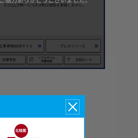
4/25(土)0時～5/7(木)8時は規制を実施しません。
工事専用WEBサイト
プレスリリース
リアルタイム
渋滞予測
迂回ルート
所要時間
「大規模工事サイ