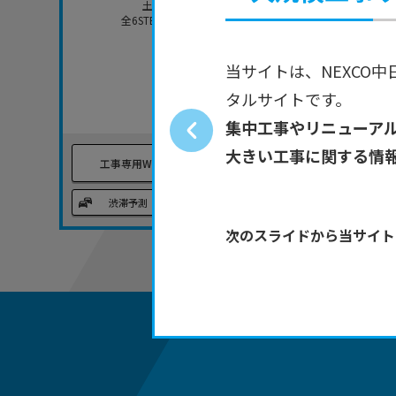
土・日・祝日も工事をおこないます。
全6STEPでおこなう昼夜連続の工事規制です。
当サイトは、NEXCO
タルサイトです。
集中工事やリニューア
大きい工事に関する情
工事専用WEBサイト
プレスリリース
リアルタイム
渋滞予測
迂回ルート
所要時間
次のスライドから当サイト