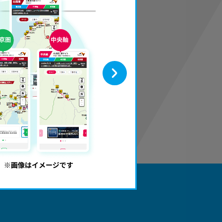
東名軸、中京圏、北陸圏、中
ト」を開設しております。
各サイトへは、
サイト上部・
ンクボタン
から移動できます